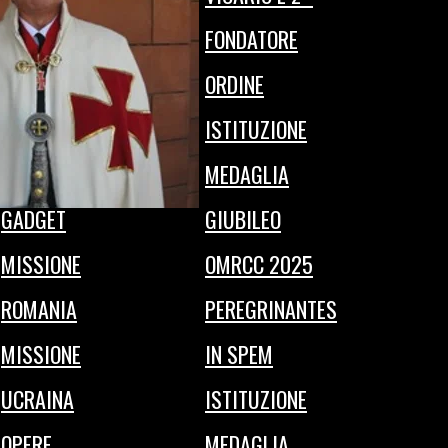
CONVENZIONI E
FONDATORE
OFFERTE
ORDINE
DONAZIONI
ISTITUZIONE
EDITORIA
MEDAGLIA
GADGET
GIUBILEO
MISSIONE
OMRCC 2025
ROMANIA
PEREGRINANTES
MISSIONE
IN SPEM
UCRAINA
ISTITUZIONE
OPERE
MEDAGLIA