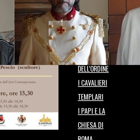
PRIVATA ORDINE
VATICANO II^
STATUTO
DAL 2009 AD
ORDINE
ORA
SEI UNO DI NOI?
I FONDATORI
DELL'ORDINE
I CAVALIERI
TEMPLARI
I PAPI E LA
CHIESA DI
ROMA