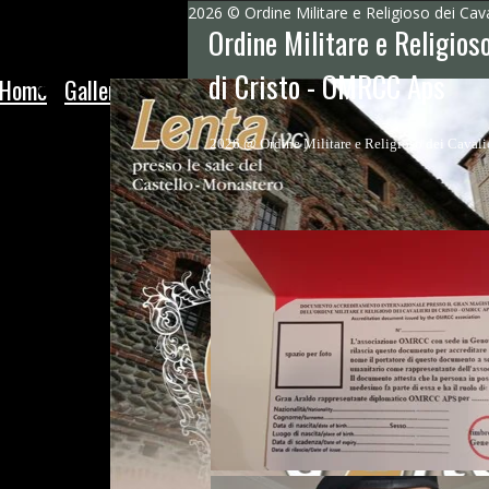
2026 © Ordine Militare e Religioso dei Caval
Ordine Militare e Religioso
di Cristo - OMRCC Aps
Home
Gallery
Contacts
Governo
AMMINISTRAZIONE
2026 @ Ordine Militare e Religioso dei Cavalier
E BILANCIO
ATTIVITA'
DIPLOMATICHE
BANDIERE E
STEMMI
CONSIGLIO
DIRETTIVO