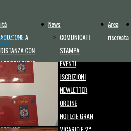
ità
News
Area
ADOZIONE A
COMUNICATI
riservata
ocial Media
olicy
DISTANZA CON
STAMPA
ASSOCIAZIONE
EVENTI
ADOZIONI PER
ISCRIZIONI
L'INFANZIA
NEWLETTER
ADIAID
ORDINE
ASSISTENZA
NOTIZIE GRAN
SOCIALE
VICARIO E 2°